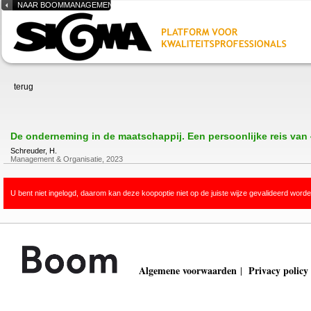
NAAR BOOMMANAGEMENT.NL
terug
De onderneming in de maatschappij. Een persoonlijke reis van 
Schreuder, H.
Management & Organisatie, 2023
U bent niet ingelogd, daarom kan deze koopoptie niet op de juiste wijze gevalideerd worde
Algemene voorwaarden
Privacy policy
|