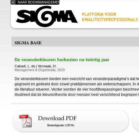
NAAR BOOMMANAGEMENT.NL
SIGMA BASE
De veranderkleuren herbezien na twintig jaar
Caluwé, L. de | Vermaak, H.
Management & Organisatie, 2019
De veranderkleuren bieden een overzicht van veranderparadigma’s dat twint
gegroeid en gedeeld door zowel praktijkmensen als wetenschappers. In dit a
de literatuur situeren. Verder worden de vier hoofdtoepassingen beschreven, i
illustreert dat de kleurentheorie door mensen heel verschillend begrepen
Bestandsgrootte: 1.097 Kb