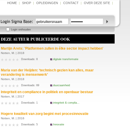
HOME
|
SHOP
|
OPLEIDINGEN
|
CONTACT
|
OVER DEZE SITE
|
Login onthouden
DEZE AUTEUR PUBLICEERDE OOK
Martijn Arets: 'Platformen zullen in élke sector impact hebben'
Notten, M. | 2018
Downloads: 8
digitale transformatie
Maria van der Heijden: ‘technisch gezien kan alles, maar
verandering is mensenwerk’
Notten, M. | 2018
Downloads: 69
duurzaamheid
Integriteit en compliance in politiek en openbaar bestuur
Notten, M. | 2017
Downloads: 1
integriteit & complia...
Hogere kwaliteit van zorg begint met procesinnovatie
Notten, M. | 2016
Downloads: 5
Innovatie