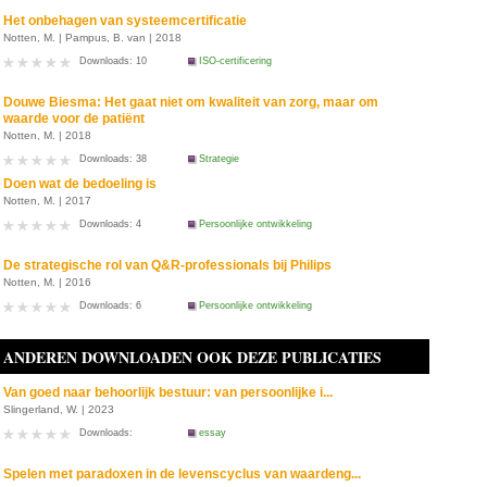
Het onbehagen van systeemcertificatie
Notten, M. | Pampus, B. van | 2018
Downloads: 10
ISO-certificering
Douwe Biesma: Het gaat niet om kwaliteit van zorg, maar om
waarde voor de patiënt
Notten, M. | 2018
Downloads: 38
Strategie
Doen wat de bedoeling is
Notten, M. | 2017
Downloads: 4
Persoonlijke ontwikkeling
De strategische rol van Q&R-professionals bij Philips
Notten, M. | 2016
Downloads: 6
Persoonlijke ontwikkeling
ANDEREN DOWNLOADEN OOK DEZE PUBLICATIES
Van goed naar behoorlijk bestuur: van persoonlijke i...
Slingerland, W. | 2023
Downloads:
essay
Spelen met paradoxen in de levenscyclus van waardeng...