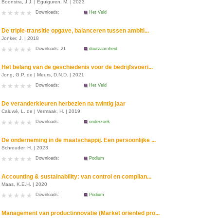
Boonstra, J.J. | Eguiguren, M. | 2023
Downloads:
Het Veld
De triple-transitie opgave, balanceren tussen ambiti...
Jonker, J. | 2018
Downloads: 21
duurzaamheid
Het belang van de geschiedenis voor de bedrijfsvoeri...
Jong, G.P. de | Meurs, D.N.D. | 2021
Downloads:
Het Veld
De veranderkleuren herbezien na twintig jaar
Caluwé, L. de | Vermaak, H. | 2019
Downloads:
onderzoek
De onderneming in de maatschappij. Een persoonlijke ...
Schreuder, H. | 2023
Downloads:
Podium
Accounting & sustainability: van control en complian...
Maas, K.E.H. | 2020
Downloads:
Podium
Management van productinnovatie (Market oriented pro...