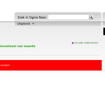
circulair ondernemen
ar bouwteam van waarde
d worden!