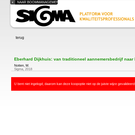
NAAR BOOMMANAGEMENT.NL
terug
Eberhard Dijkhuis: van traditioneel aannemersbedrijf na
Notten, M.
Sigma, 2018
U bent niet ingelogd, daarom kan deze koopoptie niet op de juiste wijze gevalideer